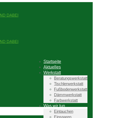
Startseite
Aktuelles
Werkstatt
Beratungswerkstatt
Tischlerwerkstatt
Fußbodenwerkstatt
Dämmwerkstatt
Farbwerkstatt
Was wir tun
Eintauchen
Einsparen