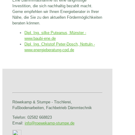
Eine Dämmmaßnahme ist eine langfristige
Investition, die sich nachhaltig bezahlt macht.
Gerne empfehlen wir Ihnen Energieberater in Ihrer
Nähe, die Sie zu den aktuellen Fördermöglichkeiten
beraten können.
Dipl. Ing. silke Puteanus, Münster -
www.baubi-ene.de
Dipl. Ing. Christof Peter-Dosch, Nottuln -
www.energieberatung-cpd.de
Röwekamp & Stumpe - Tischlerei,
Fußbodenarbeiten, Fachbetrieb Dämmtechnik
Telefon: 02582 668823
Email:
info@roewekamp-stumpe.de