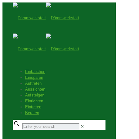
Eintauchen
Einsparen
Auftreten
Aussichten
Aufsteigen
Einrichten
Eintreten
Beraten
✕